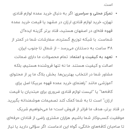
است.
تمرکز محلی و سراسری
: اگر به دنبال خرید عمده لوازم قنادی
تهران، خرید لوازم قنادی ارزان در مشهد یا قیمت خرید عمده
قهوه فله‌ای در اصفهان هستید، قناد برتر گزینه ایده‌آل
شماست. با شبکه توزیع گسترده، سفارشات شما در کمتر از
۴۸ ساعت به دستتان می‌رسد – از شمال تا جنوب ایران.
تعهد به کیفیت و اعتماد
: تمام محصولات ما دارای ضمانت
اصالت و کیفیت هستند. ما نه تنها فروشنده هستیم، بلکه
مشاور شما در انتخاب بهترین‌ها. بخش بلاگ ما پر از محتوای
آموزشی مانند “راهنمای خرید عمده قهوه عربیکا اصل برای
کافه‌ها” یا “لیست لوازم قنادی ضروری برای مبتدیان با قیمت
ارزان” است تا به شما کمک کند تصمیمات هوشمندانه بگیرید.
در قناد برتر، هدف ما فراتر از فروش است؛ ما می‌خواهیم شریک
موفقیت کسب‌وکار شما باشیم. هزاران مشتری راضی از قنادان حرفه‌ای
تا صاحبان کافه‌های خانگی، گواه این ادعاست. اگر سؤالی دارید یا نیاز