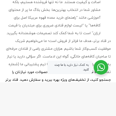
اصالت و کیفیت هستند. ما نه تنها فروشنده هستیم، بلکه
بسته‌بندی‌های کارتنی با پوشش داخلی
مشاور شما در انتخاب بهترین‌ها. بخش بلاگ ما پر از محتوای
بسته‌بندی‌های صادراتی با نشان استاندارد
آموزشی مانند “راهنمای خرید عمده قهوه عربیکا اصل برای
کافه‌ها” یا “لیست لوازم قنادی ضروری برای مبتدیان با قیمت
کیسه‌های وکیوم‌شده برای حفظ تازگی
ارزان” است تا به شما کمک کند تصمیمات هوشمندانه بگیرید.
در قناد برتر، هدف ما فراتر از فروش است؛ ما می‌خواهیم شریک
برندهای معتبر شکلات سکه‌ای در بازار عمده
در فروشگاه قناد برتر، برندهای زیر به‌صورت عمده
موفقیت کسب‌وکار شما باشیم. هزاران مشتری راضی از قنادان حرفه‌ای
عرضه می‌شوند:
تا صاحبان کافه‌های خانگی، گواه این ادعاست. اگر سؤالی دارید یا نیاز
به مشاوره رایگان برای خرید عمده دارید، با تیم پشتیبانی ما (شماره
به کمک نیاز دارید
با ما چت
شکلات سکه‌ای سوربن (شیری و سفید)
کنید.
تماس:
حالا نوبت شماست!
همین امروز محصولات مورد نیازتان را
جستجو کنید، از تخفیف‌های ویژه بهره ببرید و سفارش دهید. قناد برتر
شکلات سکه‌ای کام کایا (تلخ، شیری، رنگی)
– جایی که کیفیت و قیمت دست در دست هم می‌دهند.
شکلات سکه‌ای فله‌ای با کیفیت صادراتی
برندهای ایرانی با بسته‌بندی سطلی و کارتنی
ghanad-bartar.com
- Copyright © 2026 - All rights reserved.