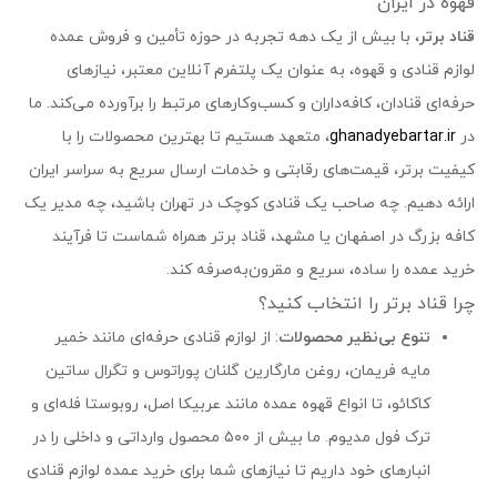
قهوه در ایران
کاربردهای شکلات سکه‌ای در صنایع غذایی
قناد برتر
، با بیش از یک دهه تجربه در حوزه تأمین و فروش عمده
کیک و شیرینی:
ذوب و ترکیب در خمیر یا استفاده
لوازم قنادی و قهوه، به عنوان یک پلتفرم آنلاین معتبر، نیازهای
به‌عنوان مغزی و روکش.
حرفه‌ای قنادان، کافه‌داران و کسب‌وکارهای مرتبط را برآورده می‌کند. ما
دسرهای سرد و گرم:
مانند موس شکلات،
در
ghanadyebartar.ir
، متعهد هستیم تا بهترین محصولات را با
براونی، پودینگ و ترافل.
کیفیت برتر، قیمت‌های رقابتی و خدمات ارسال سریع به سراسر ایران
ارائه دهیم. چه صاحب یک قنادی کوچک در تهران باشید، چه مدیر یک
بستنی‌سازی:
تهیه بستنی شکلاتی یا روکش
کافه بزرگ در اصفهان یا مشهد، قناد برتر همراه شماست تا فرآیند
شکلاتی برای بستنی چوبی.
خرید عمده را ساده، سریع و مقرون‌به‌صرفه کند.
چرا قناد برتر را انتخاب کنید؟
شکلات‌سازی:
قالب‌گیری شکلات‌های دست‌ساز
یا صنعتی.
تنوع بی‌نظیر محصولات
: از لوازم قنادی حرفه‌ای مانند خمیر
مایه فریمان، روغن مارگارین گلنان پوراتوس و تگرال ساتین
نوشیدنی‌های گرم:
تهیه شکلات داغ یا ترکیب با
کاکائو، تا انواع قهوه عمده مانند عربیکا اصل، روبوستا فله‌ای و
قهوه.
ترک فول مدیوم. ما بیش از ۵۰۰ محصول وارداتی و داخلی را در
انبارهای خود داریم تا نیازهای شما برای خرید عمده لوازم قنادی
ویژگی‌های شکلات سکه‌ای باکیفیت