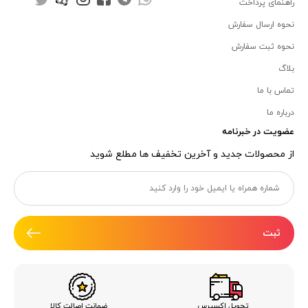
راهنمای پرداخت
مزایای خرید عمده شکلات سکه‌ای
نحوه ارسال سفارش
صرفه‌جویی اقتصادی:
قیمت هر کیلو شکلات در
نحوه ثبت سفارش
خرید عمده به‌مراتب کمتر از خرید جزئی است.
بلاگ
تماس با ما
دسترسی پایدار:
تأمین مداوم برای تولیدکنندگان با
مصرف بالا.
درباره ما
عضویت در خبرنامه
تنوع در طعم و رنگ:
امکان انتخاب از میان
از محصولات جدید و آخرین تخفیف ها مطلع شوید
شکلات‌های تلخ، شیری، سفید و رنگی.
بسته‌بندی صنعتی و بهداشتی:
مناسب برای
نگهداری طولانی‌مدت.
ثبت
کاربرد گسترده در محصولات متنوع:
از کیک و
شیرینی گرفته تا بستنی و شکلات‌سازی.
انواع شکلات سکه‌ای موجود در بازار
ضمانت اصالت کالا
تحویل اکسپرس