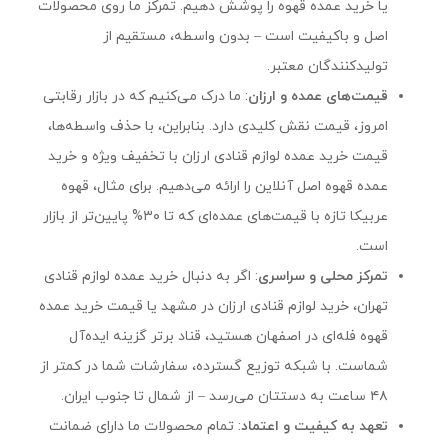
یا خرید عمده قهوه را پوشش دهیم. تمرکز ما روی محصولات
بافت یکنواخت و بدون دانه:
ذوب آسان و بدون
ته‌نشینی.
اصل و باکیفیت است – بدون واسطه، مستقیم از
تولیدکنندگان معتبر.
طعم طبیعی و بدون اسانس مصنوعی:
برای
قیمت‌های عمده و ارزان
: ما درک می‌کنیم که در بازار رقابتی
حفظ اصالت محصول.
امروز، قیمت نقش کلیدی دارد. بنابراین، با حذف واسطه‌ها،
قیمت خرید عمده لوازم قنادی ارزان با تخفیف ویژه و خرید
پایداری در دمای محیط:
بدون تغییر بافت یا جدا
عمده قهوه اصل آنلاین را ارائه می‌دهیم. برای مثال، قهوه
شدن روغن.
عربیکا تازه با قیمت‌های عمده‌ای که تا ۳۰% پایین‌تر از بازار
بسته‌بندی مقاوم:
برای جلوگیری از نفوذ رطوبت
است.
و نور.
تمرکز محلی و سراسری
: اگر به دنبال خرید عمده لوازم قنادی
تهران، خرید لوازم قنادی ارزان در مشهد یا قیمت خرید عمده
فرمولاسیون استاندارد:
با استفاده از روغن‌های
قهوه فله‌ای در اصفهان هستید، قناد برتر گزینه ایده‌آل
گیاهی باکیفیت مانند CBS.
شماست. با شبکه توزیع گسترده، سفارشات شما در کمتر از
بسته‌بندی‌های رایج شکلات سکه‌ای عمده
۴۸ ساعت به دستتان می‌رسد – از شمال تا جنوب ایران.
سطل‌های ۳، ۵ و ۱۲ کیلویی
تعهد به کیفیت و اعتماد
: تمام محصولات ما دارای ضمانت