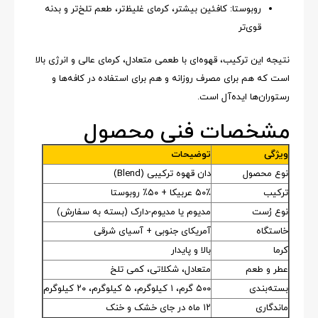
روبوستا: کافئین بیشتر، کرمای غلیظ‌تر، طعم تلخ‌تر و بدنه
قوی‌تر
نتیجه این ترکیب، قهوه‌ای با طعمی متعادل، کرمای عالی و انرژی بالا
است که هم برای مصرف روزانه و هم برای استفاده در کافه‌ها و
رستوران‌ها ایده‌آل است.
مشخصات فنی محصول
ویژگی
توضیحات
نوع محصول
دان قهوه ترکیبی (Blend)
ترکیب
۵۰٪ عربیکا + ۵۰٪ روبوستا
نوع رُست
مدیوم یا مدیوم-دارک (بسته به سفارش)
خاستگاه
آمریکای جنوبی + آسیای شرقی
کرما
بالا و پایدار
عطر و طعم
متعادل، شکلاتی، کمی تلخ
بسته‌بندی
۵۰۰ گرم، ۱ کیلوگرم، ۵ کیلوگرم، ۲۰ کیلوگرم
ماندگاری
۱۲ ماه در جای خشک و خنک