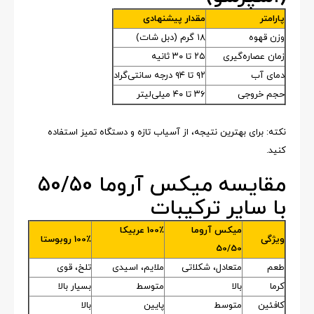
پارامتر
مقدار پیشنهادی
وزن قهوه
۱۸ گرم (دبل شات)
زمان عصاره‌گیری
۲۵ تا ۳۰ ثانیه
دمای آب
۹۲ تا ۹۴ درجه سانتی‌گراد
حجم خروجی
۳۶ تا ۴۰ میلی‌لیتر
نکته: برای بهترین نتیجه، از آسیاب تازه و دستگاه تمیز استفاده
کنید.
مقایسه میکس آروما 50/50
با سایر ترکیبات
میکس آروما
100٪ عربیکا
ویژگی
100٪ روبوستا
50/50
طعم
متعادل، شکلاتی
ملایم، اسیدی
تلخ، قوی
کرما
بالا
متوسط
بسیار بالا
کافئین
متوسط
پایین
بالا