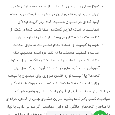
تمرکز محلی و سراسری
: اگر به دنبال خرید عمده لوازم قنادی
تهران، خرید لوازم قنادی ارزان در مشهد یا قیمت خرید عمده
قهوه فله‌ای در اصفهان هستید، قناد برتر گزینه ایده‌آل
شماست. با شبکه توزیع گسترده، سفارشات شما در کمتر از
۴۸ ساعت به دستتان می‌رسد – از شمال تا جنوب ایران.
تعهد به کیفیت و اعتماد
: تمام محصولات ما دارای ضمانت
اصالت و کیفیت هستند. ما نه تنها فروشنده هستیم، بلکه
مشاور شما در انتخاب بهترین‌ها. بخش بلاگ ما پر از محتوای
آموزشی مانند “راهنمای خرید عمده قهوه عربیکا اصل برای
کافه‌ها” یا “لیست لوازم قنادی ضروری برای مبتدیان با قیمت
ارزان” است تا به شما کمک کند تصمیمات هوشمندانه بگیرید.
در قناد برتر، هدف ما فراتر از فروش است؛ ما می‌خواهیم شریک
موفقیت کسب‌وکار شما باشیم. هزاران مشتری راضی از قنادان حرفه‌ای
تا صاحبان کافه‌های خانگی، گواه این ادعاست. اگر سؤالی دارید یا نیاز
به مشاوره رایگان برای خرید عمده دارید، با تیم پشتیبانی ما (شماره