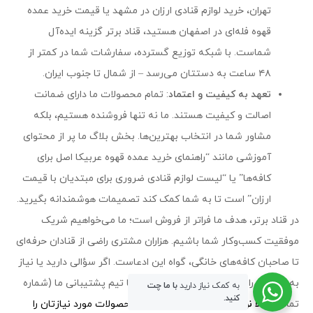
تهران، خرید لوازم قنادی ارزان در مشهد یا قیمت خرید عمده
قهوه فله‌ای در اصفهان هستید، قناد برتر گزینه ایده‌آل
شماست. با شبکه توزیع گسترده، سفارشات شما در کمتر از
۴۸ ساعت به دستتان می‌رسد – از شمال تا جنوب ایران.
تعهد به کیفیت و اعتماد
: تمام محصولات ما دارای ضمانت
اصالت و کیفیت هستند. ما نه تنها فروشنده هستیم، بلکه
مشاور شما در انتخاب بهترین‌ها. بخش بلاگ ما پر از محتوای
آموزشی مانند “راهنمای خرید عمده قهوه عربیکا اصل برای
کافه‌ها” یا “لیست لوازم قنادی ضروری برای مبتدیان با قیمت
ارزان” است تا به شما کمک کند تصمیمات هوشمندانه بگیرید.
در قناد برتر، هدف ما فراتر از فروش است؛ ما می‌خواهیم شریک
موفقیت کسب‌وکار شما باشیم. هزاران مشتری راضی از قنادان حرفه‌ای
تا صاحبان کافه‌های خانگی، گواه این ادعاست. اگر سؤالی دارید یا نیاز
به مشاوره رایگان برای خرید عمده دارید، با تیم پشتیبانی ما (شماره
به کمک نیاز دارید
با ما چت
کنید.
تماس:
حالا نوبت شماست!
همین امروز محصولات مورد نیازتان را