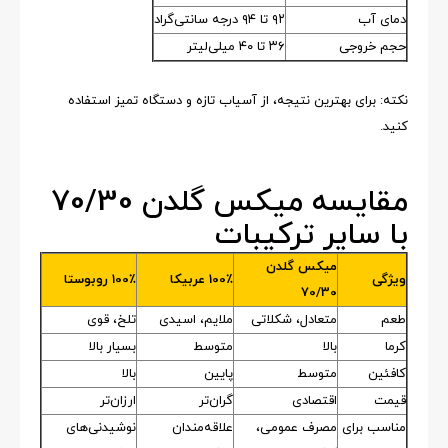
دمای آب
۹۲ تا ۹۴ درجه سانتی‌گراد
حجم خروجی
۳۶ تا ۴۰ میلی‌لیتر
نکته: برای بهترین نتیجه، از آسیاب تازه و دستگاه تمیز استفاده
کنید.
مقایسه میکس گلدن 70/30
با سایر ترکیبات
میکس گلدن
ویژگی
100٪ عربیکا
100٪ روبوستا
70/30
طعم
متعادل، شکلاتی
ملایم، اسیدی
تلخ، قوی
کرما
بالا
متوسط
بسیار بالا
کافئین
متوسط
پایین
بالا
قیمت
اقتصادی
گران‌تر
ارزان‌تر
مناسب برای
مصرف عمومی،
علاقه‌مندان
نوشیدنی‌های