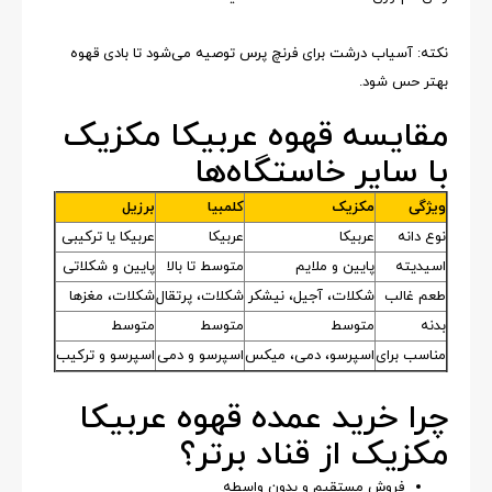
نکته: آسیاب درشت برای فرنچ پرس توصیه می‌شود تا بادی قهوه
بهتر حس شود.
مقایسه قهوه عربیکا مکزیک
با سایر خاستگاه‌ها
ویژگی
مکزیک
کلمبیا
برزیل
نوع دانه
عربیکا
عربیکا
عربیکا یا ترکیبی
اسیدیته
پایین و ملایم
متوسط تا بالا
پایین و شکلاتی
طعم غالب
شکلات، آجیل، نیشکر
شکلات، پرتقال
شکلات، مغزها
بدنه
متوسط
متوسط
متوسط
مناسب برای
اسپرسو، دمی، میکس
اسپرسو و دمی
اسپرسو و ترکیب
چرا خرید عمده قهوه عربیکا
مکزیک از قناد برتر؟
فروش مستقیم و بدون واسطه