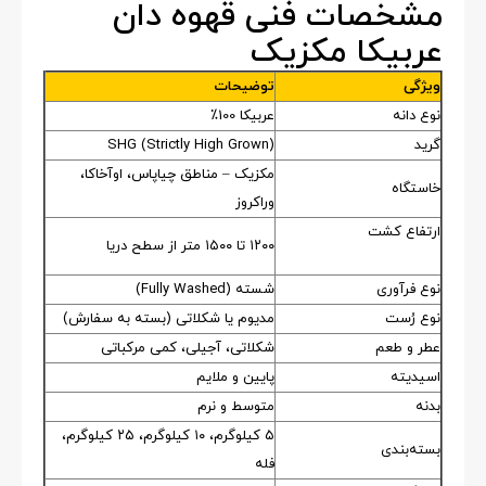
مشخصات فنی قهوه دان
عربیکا مکزیک
ویژگی
توضیحات
نوع دانه
عربیکا 100٪
گرید
SHG (Strictly High Grown)
مکزیک – مناطق چیاپاس، اوآخاکا،
خاستگاه
وراکروز
ارتفاع کشت
۱۲۰۰ تا ۱۵۰۰ متر از سطح دریا
نوع فرآوری
شسته (Fully Washed)
نوع رُست
مدیوم یا شکلاتی (بسته به سفارش)
عطر و طعم
شکلاتی، آجیلی، کمی مرکباتی
اسیدیته
پایین و ملایم
بدنه
متوسط و نرم
۵ کیلوگرم، ۱۰ کیلوگرم، ۲۵ کیلوگرم،
بسته‌بندی
فله