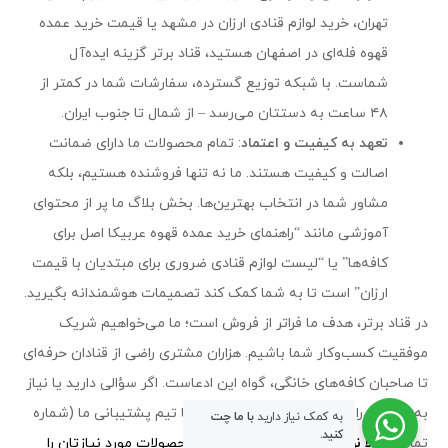
تهران، خرید لوازم قنادی ارزان در مشهد یا قیمت خرید عمده
قهوه فله‌ای در اصفهان هستید، قناد برتر گزینه ایده‌آل
شماست. با شبکه توزیع گسترده، سفارشات شما در کمتر از
۴۸ ساعت به دستتان می‌رسد – از شمال تا جنوب ایران.
تعهد به کیفیت و اعتماد
: تمام محصولات ما دارای ضمانت
اصالت و کیفیت هستند. ما نه تنها فروشنده هستیم، بلکه
مشاور شما در انتخاب بهترین‌ها. بخش بلاگ ما پر از محتوای
آموزشی مانند “راهنمای خرید عمده قهوه عربیکا اصل برای
کافه‌ها” یا “لیست لوازم قنادی ضروری برای مبتدیان با قیمت
ارزان” است تا به شما کمک کند تصمیمات هوشمندانه بگیرید.
در قناد برتر، هدف ما فراتر از فروش است؛ ما می‌خواهیم شریک
موفقیت کسب‌وکار شما باشیم. هزاران مشتری راضی از قنادان حرفه‌ای
تا صاحبان کافه‌های خانگی، گواه این ادعاست. اگر سؤالی دارید یا نیاز
به مشاوره رایگان برای خرید عمده دارید، با تیم پشتیبانی ما (شماره
به کمک نیاز دارید
با ما چت
کنید.
تماس:
حالا نوبت شماست!
همین امروز محصولات مورد نیازتان را