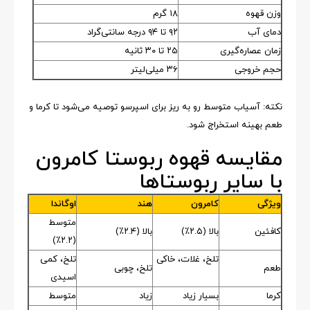
وزن قهوه
۱۸ گرم
دمای آب
۹۲ تا ۹۴ درجه سانتی‌گراد
زمان عصاره‌گیری
۲۵ تا ۳۰ ثانیه
حجم خروجی
۳۶ میلی‌لیتر
نکته: آسیاب متوسط رو به ریز برای اسپرسو توصیه می‌شود تا کرما و
طعم بهینه استخراج شود.
مقایسه قهوه ربوستا کامرون
با سایر ربوستاها
ویژگی
کامرون
هند
اوگاندا
متوسط
کافئین
بالا (۲.۵٪)
بالا (۲.۴٪)
(۲.۲٪)
تلخ، غلات، خاکی
تلخ، کمی
طعم
تلخ، چوبی
اسیدی
کرما
بسیار زیاد
زیاد
متوسط