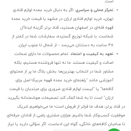
است.
تمرکز محلی و سراسری
: اگر به دنبال خرید عمده لوازم قنادی
تهران، خرید لوازم قنادی ارزان در مشهد یا قیمت خرید عمده
قهوه فله‌ای در اصفهان هستید، قناد برتر گزینه ایده‌آل
شماست. با شبکه توزیع گسترده، سفارشات شما در کمتر از
۴۸ ساعت به دستتان می‌رسد – از شمال تا جنوب ایران.
تعهد به کیفیت و اعتماد
: تمام محصولات ما دارای ضمانت
اصالت و کیفیت هستند. ما نه تنها فروشنده هستیم، بلکه
مشاور شما در انتخاب بهترین‌ها. بخش بلاگ ما پر از محتوای
آموزشی مانند “راهنمای خرید عمده قهوه عربیکا اصل برای
کافه‌ها” یا “لیست لوازم قنادی ضروری برای مبتدیان با قیمت
ارزان” است تا به شما کمک کند تصمیمات هوشمندانه بگیرید.
در قناد برتر، هدف ما فراتر از فروش است؛ ما می‌خواهیم شریک
موفقیت کسب‌وکار شما باشیم. هزاران مشتری راضی از قنادان حرفه‌ای
تا صاحبان کافه‌های خانگی، گواه این ادعاست. اگر سؤالی دارید یا نیاز