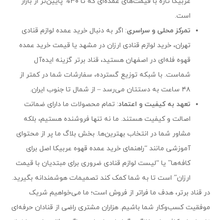
عربیکا تازه با قیمت‌های عمده‌ای که تا ۳۰% پایین‌تر از بازار
است.
تمرکز محلی و سراسری
: اگر به دنبال خرید عمده لوازم قنادی
تهران، خرید لوازم قنادی ارزان در مشهد یا قیمت خرید عمده
قهوه فله‌ای در اصفهان هستید، قناد برتر گزینه ایده‌آل
شماست. با شبکه توزیع گسترده، سفارشات شما در کمتر از
۴۸ ساعت به دستتان می‌رسد – از شمال تا جنوب ایران.
تعهد به کیفیت و اعتماد
: تمام محصولات ما دارای ضمانت
اصالت و کیفیت هستند. ما نه تنها فروشنده هستیم، بلکه
مشاور شما در انتخاب بهترین‌ها. بخش بلاگ ما پر از محتوای
آموزشی مانند “راهنمای خرید عمده قهوه عربیکا اصل برای
کافه‌ها” یا “لیست لوازم قنادی ضروری برای مبتدیان با قیمت
ارزان” است تا به شما کمک کند تصمیمات هوشمندانه بگیرید.
در قناد برتر، هدف ما فراتر از فروش است؛ ما می‌خواهیم شریک
موفقیت کسب‌وکار شما باشیم. هزاران مشتری راضی از قنادان حرفه‌ای