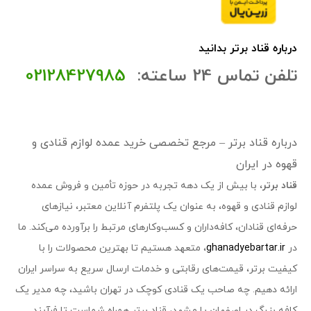
درباره قناد برتر بدانید
تلفن تماس 24 ساعته:
02128427985
درباره قناد برتر – مرجع تخصصی خرید عمده لوازم قنادی و
قهوه در ایران
قناد برتر
، با بیش از یک دهه تجربه در حوزه تأمین و فروش عمده
لوازم قنادی و قهوه، به عنوان یک پلتفرم آنلاین معتبر، نیازهای
حرفه‌ای قنادان، کافه‌داران و کسب‌وکارهای مرتبط را برآورده می‌کند. ما
در
ghanadyebartar.ir
، متعهد هستیم تا بهترین محصولات را با
کیفیت برتر، قیمت‌های رقابتی و خدمات ارسال سریع به سراسر ایران
ارائه دهیم. چه صاحب یک قنادی کوچک در تهران باشید، چه مدیر یک
کافه بزرگ در اصفهان یا مشهد، قناد برتر همراه شماست تا فرآیند