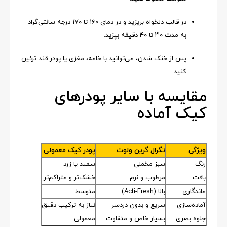
در قالب دلخواه بریزید و در دمای ۱۶۰ تا ۱۷۰ درجه سانتی‌گراد
به مدت ۳۰ تا ۴۰ دقیقه بپزید.
پس از خنک شدن، می‌توانید با خامه، مغزی یا پودر قند تزئین
کنید.
مقایسه با سایر پودرهای
کیک آماده
ویژگی
تگرال گرین ولوت
پودر کیک معمولی
رنگ
سبز مخملی
سفید یا زرد
بافت
مرطوب و نرم
خشک‌تر و متراکم‌تر
ماندگاری
بالا (Acti-Fresh)
متوسط
آماده‌سازی
سریع و بدون دردسر
نیاز به ترکیب دقیق
جلوه بصری
بسیار خاص و متفاوت
معمولی