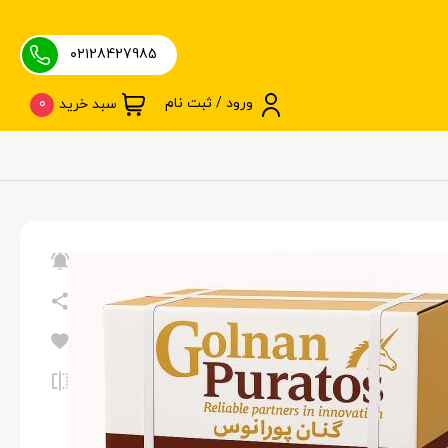
۰۲۱28427985
ورود / ثبت نام
0
سبد خرید