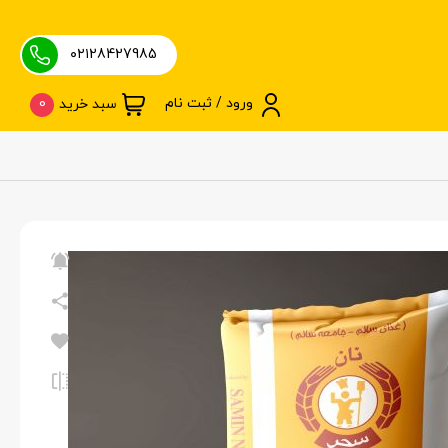
۰۲۱28427985
ورود / ثبت نام
0
سبد خرید