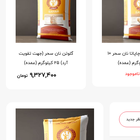
پودر نان چاپاتا نان سحر 10
گلوتن نان سحر (جهت تقویت
گرم (عمده)
آرد) 25 کیلوگرم (عمده)
ناموجود
۹,۳۲۷,۴۰۰
تومان
ظر جدید