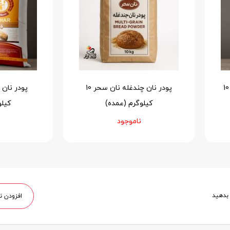
پودر پیراشکی ساده نان سحر 10
پودر نان چندغله نان سحر 10
کیلوگرم (عمده)
کیلو
ناموجود
 بدهید
افزودن ن