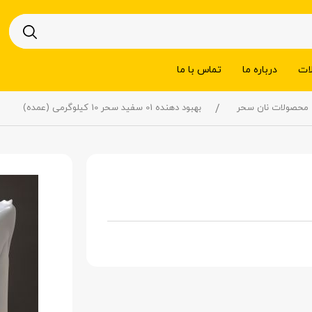
ات
درباره ما
تماس با ما
محصولات نان سحر
بهبود دهنده 01 سفید سحر 10 کیلوگرمی (عمده)