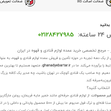
ضمانت اصالت کالا
ضمانت تعویض ک
 بدانید
عته:
02128427985
تر – مرجع تخصصی خرید عمده لوازم قنادی و قهوه در ایران
 از یک دهه تجربه در حوزه تأمین و فروش عمده لوازم قنادی و قهوه، به عنوان 
ط را برآورده می‌کند. ما در
ghanadyebartar.ir
، متعهد هستیم تا بهترین مح
ه دهیم. چه صاحب یک قنادی کوچک در تهران باشید، چه مدیر یک کافه بزرگ در
ون‌به‌صرفه کند.
ا انتخاب کنید؟
ظیر محصولات
: از لوازم قنادی حرفه‌ای مانند خمیر مایه فریمان، روغن مارگارین
اصل، روبوستا فله‌ای و ترک فول مدیوم. ما بیش از 
 را پوشش دهیم. تمرکز ما روی محصولات اصل و باکیفیت است – بدون واسطه