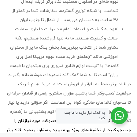
قهوه فله‌ای در اصفهان هستید، قناد برتر گزینه ایده‌آل
شماست. با شبکه توزیع گسترده، سفارشات شما در کمتر از
۴۸ ساعت به دستتان می‌رسد – از شمال تا جنوب ایران.
تعهد به کیفیت و اعتماد
: تمام محصولات ما دارای ضمانت
اصالت و کیفیت هستند. ما نه تنها فروشنده هستیم، بلکه
مشاور شما در انتخاب بهترین‌ها. بخش بلاگ ما پر از محتوای
آموزشی مانند “راهنمای خرید عمده قهوه عربیکا اصل برای
کافه‌ها” یا “لیست لوازم قنادی ضروری برای مبتدیان با قیمت
ارزان” است تا به شما کمک کند تصمیمات هوشمندانه بگیرید.
در قناد برتر، هدف ما فراتر از فروش است؛ ما می‌خواهیم شریک
موفقیت کسب‌وکار شما باشیم. هزاران مشتری راضی از قنادان حرفه‌ای
تا صاحبان کافه‌های خانگی، گواه این ادعاست. اگر سؤالی دارید یا نیاز
به مشاوره رایگان برای خرید عمده دارید، با تیم پشتیبانی ما (شماره
به کمک نیاز دارید
با ما چت
کنید.
تماس:
حالا نوبت شماست!
همین امروز محصولات مورد نیازتان را
جستجو کنید، از تخفیف‌های ویژه بهره ببرید و سفارش دهید. قناد برتر