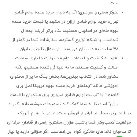
است.
تمرکز محلی و سراسری
: اگر به دنبال خرید عمده لوازم قنادی
تهران، خرید لوازم قنادی ارزان در مشهد یا قیمت خرید عمده
قهوه فله‌ای در اصفهان هستید، قناد برتر گزینه ایده‌آل
شماست. با شبکه توزیع گسترده، سفارشات شما در کمتر از
۴۸ ساعت به دستتان می‌رسد – از شمال تا جنوب ایران.
تعهد به کیفیت و اعتماد
: تمام محصولات ما دارای ضمانت
اصالت و کیفیت هستند. ما نه تنها فروشنده هستیم، بلکه
مشاور شما در انتخاب بهترین‌ها. بخش بلاگ ما پر از محتوای
آموزشی مانند “راهنمای خرید عمده قهوه عربیکا اصل برای
کافه‌ها” یا “لیست لوازم قنادی ضروری برای مبتدیان با قیمت
ارزان” است تا به شما کمک کند تصمیمات هوشمندانه بگیرید.
در قناد برتر، هدف ما فراتر از فروش است؛ ما می‌خواهیم شریک
موفقیت کسب‌وکار شما باشیم. هزاران مشتری راضی از قنادان حرفه‌ای
تا صاحبان کافه‌های خانگی، گواه این ادعاست. اگر سؤالی دارید یا نیاز