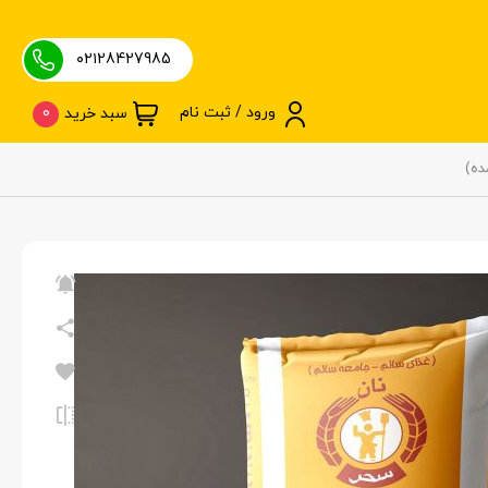
۰۲۱28427985
ورود / ثبت نام
0
سبد خرید