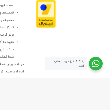
عمده قهوه
قیمت‌های 
تخفیف ویژه و
تمرکز محل
برتر گزینه ایده
تعهد به ک
بلاگ ما پر
شما کمک ک
به کمک نیاز دارید
با ما چت
در قناد برتر، هد
کنید.
این ادعاست. اگر 
نیازتان را جستج
طراحی
سایت