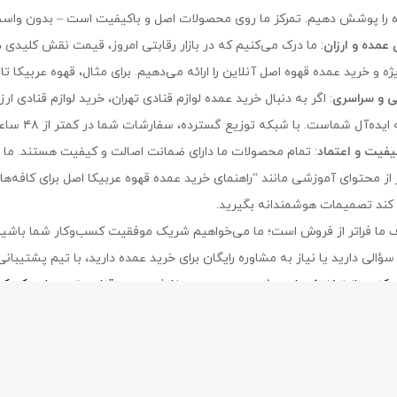
 را پوشش دهیم. تمرکز ما روی محصولات اصل و باکیفیت است – بدون واسطه
عمده و ارزان
: ما درک می‌کنیم که در بازار رقابتی امروز، قیمت نقش کلیدی دا
 خرید عمده قهوه اصل آنلاین را ارائه می‌دهیم. برای مثال، قهوه عربیکا تازه با قیمت‌های عمده‌
ی و سراسری
: اگر به دنبال خرید عمده لوازم قنادی تهران، خرید لوازم قنادی 
‌آل شماست. با شبکه توزیع گسترده، سفارشات شما در کمتر از ۴۸ ساعت به دستتان می‌رسد – از شمال تا جنوب ایران.
یفیت و اعتماد
: تمام محصولات ما دارای ضمانت اصالت و کیفیت هستند. ما ن
 از محتوای آموزشی مانند “راهنمای خرید عمده قهوه عربیکا اصل برای کافه‌ها
ند تصمیمات هوشمندانه بگیرید.
ف ما فراتر از فروش است؛ ما می‌خواهیم شریک موفقیت کسب‌وکار شما باشیم. 
سؤالی دارید یا نیاز به مشاوره رایگان برای خرید عمده دارید، با تیم پشتیبان
و کنید، از تخفیف‌های ویژه بهره ببرید و سفارش دهید. قناد برتر – جایی 