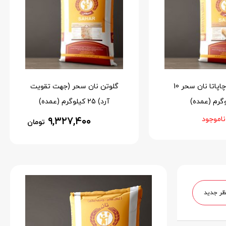
پودر نان چاپاتا نان سحر 10
گلوتن نان سحر (جهت تقویت
گرم (عمده)
آرد) 25 کیلوگرم (عمده)
ناموجود
۹,۳۲۷,۴۰۰
تومان
ظر جدید