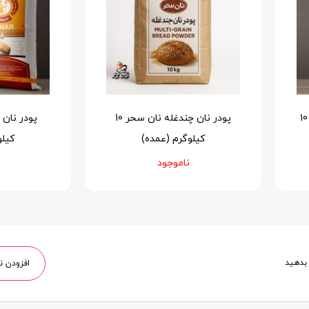
پودر پیراشکی ساده نان سحر 10
پودر نان چندغله نان سحر 10
کیلوگرم (عمده)
کیلو
ناموجود
 بدهید
افزودن ن