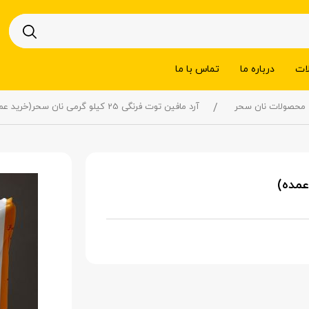
ات
درباره ما
تماس با ما
محصولات نان سحر
آرد مافین توت فرنگی 25 کیلو گرمی نان سحر(خرید عمده)