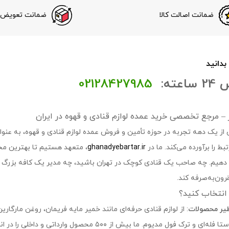
ضمانت اصالت کالا
ضمانت تعویض ک
 بدانید
عته:
02128427985
تر – مرجع تخصصی خرید عمده لوازم قنادی و قهوه در ایران
 از یک دهه تجربه در حوزه تأمین و فروش عمده لوازم قنادی و قهوه، به عنوان 
ط را برآورده می‌کند. ما در
ghanadyebartar.ir
، متعهد هستیم تا بهترین مح
ه دهیم. چه صاحب یک قنادی کوچک در تهران باشید، چه مدیر یک کافه بزرگ در
ون‌به‌صرفه کند.
ا انتخاب کنید؟
ظیر محصولات
: از لوازم قنادی حرفه‌ای مانند خمیر مایه فریمان، روغن مارگارین
اصل، روبوستا فله‌ای و ترک فول مدیوم. ما بیش از 