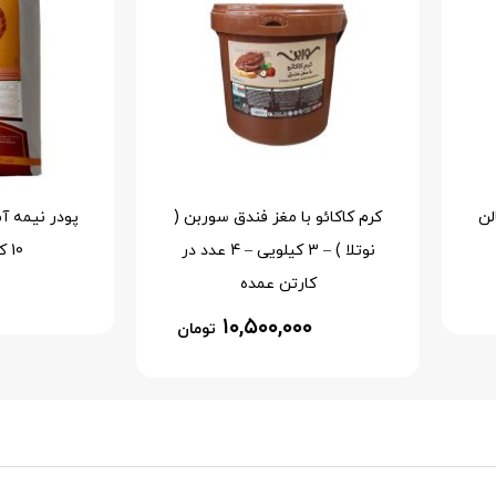
( گالن
کرم کاکائو با مغز فندق سوربن (
پودر نیمه آ
نوتلا ) – 3 کیلویی – 4 عدد در
10 کیلویی عمده
کارتن عمده
۱۰,۵۰۰,۰۰۰
تومان