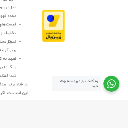
عمده قهوه
قیمت‌های 
تخفیف ویژه و
تمرکز محل
برتر گزینه ایده
تعهد به ک
بلاگ ما پر
شما کمک ک
به کمک نیاز دارید
با ما چت
در قناد برتر، هد
کنید.
این ادعاست. اگر 
نیازتان را جستج
طراحی