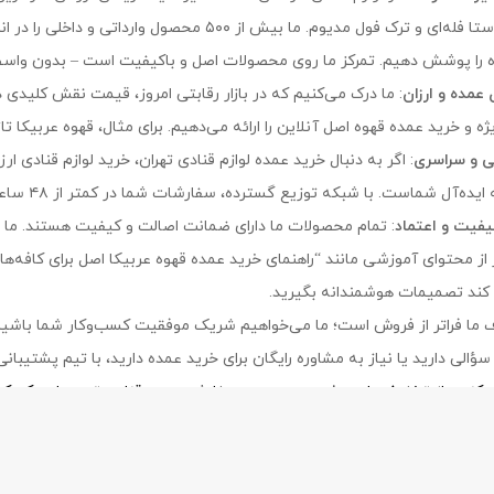
اصل، روبوستا فله‌ای و ترک فول مدیوم. ما بیش از 
 را پوشش دهیم. تمرکز ما روی محصولات اصل و باکیفیت است – بدون واسطه
عمده و ارزان
: ما درک می‌کنیم که در بازار رقابتی امروز، قیمت نقش کلیدی دا
 خرید عمده قهوه اصل آنلاین را ارائه می‌دهیم. برای مثال، قهوه عربیکا تازه با قیمت‌های عمده‌
ی و سراسری
: اگر به دنبال خرید عمده لوازم قنادی تهران، خرید لوازم قنادی 
‌آل شماست. با شبکه توزیع گسترده، سفارشات شما در کمتر از ۴۸ ساعت به دستتان می‌رسد – از شمال تا جنوب ایران.
یفیت و اعتماد
: تمام محصولات ما دارای ضمانت اصالت و کیفیت هستند. ما ن
 از محتوای آموزشی مانند “راهنمای خرید عمده قهوه عربیکا اصل برای کافه‌ها
ند تصمیمات هوشمندانه بگیرید.
ف ما فراتر از فروش است؛ ما می‌خواهیم شریک موفقیت کسب‌وکار شما باشیم. 
سؤالی دارید یا نیاز به مشاوره رایگان برای خرید عمده دارید، با تیم پشتیبان
و کنید، از تخفیف‌های ویژه بهره ببرید و سفارش دهید. قناد برتر – جایی 