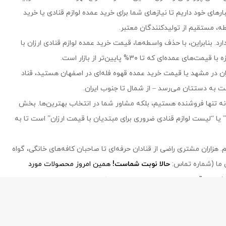
۵۰۰ محصول وارداتی و داخلی را در انبارهای خود داریم تا نیازهای شما برای خرید عمده لوازم قنادی یا خرید
، مستقیم از تولیدکنندگان معتبر.
رد. بنابراین، با حذف واسطه‌ها، قیمت خرید عمده لوازم قنادی ارزان با
ای که تا ۳۰% پایین‌تر از بازار است.
ارزان در مشهد یا قیمت خرید عمده قهوه فله‌ای در اصفهان هستید، قناد
ه تنها فروشنده هستیم، بلکه مشاور شما در انتخاب بهترین‌ها. بخش
” یا “لیست لوازم قنادی ضروری برای مبتدیان با قیمت ارزان” است تا به
هزاران مشتری راضی از قنادان حرفه‌ای تا صاحبان کافه‌های خانگی، گواه
ی ما (شماره تماس:
حالا نوبت شماست!
همین امروز محصولات مورد
که کیفیت و قیمت دست در دست هم می‌دهند.
ghanad-bartar.com
- Copyright © 2026 - All rights reserved.