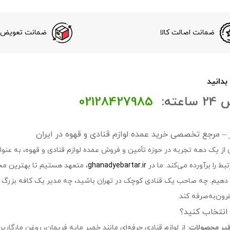
ضمانت اصالت کالا
ضمانت تعویض ک
 بدانید
عته:
02128427985
تر – مرجع تخصصی خرید عمده لوازم قنادی و قهوه در ایران
 از یک دهه تجربه در حوزه تأمین و فروش عمده لوازم قنادی و قهوه، به عنوان 
ط را برآورده می‌کند. ما در
ghanadyebartar.ir
، متعهد هستیم تا بهترین مح
ه دهیم. چه صاحب یک قنادی کوچک در تهران باشید، چه مدیر یک کافه بزرگ در
ون‌به‌صرفه کند.
ا انتخاب کنید؟
ظیر محصولات
: از لوازم قنادی حرفه‌ای مانند خمیر مایه فریمان، روغن مارگارین