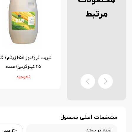
محصولات
مرتبط
بیکینگ پودر مهسا 1 کیلوگرمی (
شربت فروکتوز F55 زرنام 
15بسته 1 کیلویی در کارتن)
25 کیلوگرمی) عمده
عمده
ناموجود
۶,۵۰۰,۰۰۰
تومان
مشخصات اصلی محصول
تعداد در بسته
30 عدد