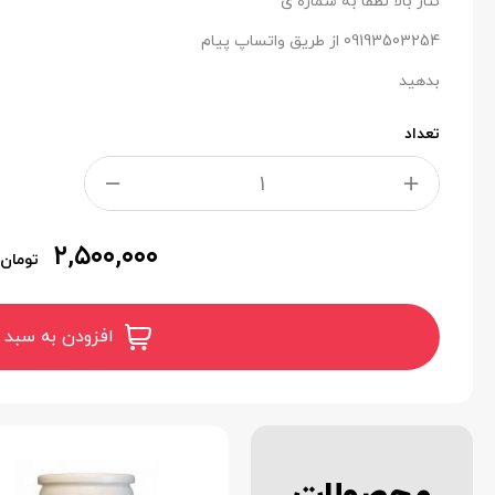
تناژ بالا لطفا به شماره ی
09193503254 از طریق واتساپ پیام
بدهید
تعداد
۲,۵۰۰,۰۰۰
تومان
افزودن به سبد 