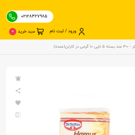
۰۲۱28427985
ورود / ثبت نام
0
سبد خرید
کارتن(عمده)