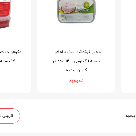
دکوفوندانت قرمز گلنان پوراتوس
فوندانت کار
– 12 بسته 1 کیلویی در کارتن
(بسته 24 عددی) عمده
عمده
۰
ناموجود
 بدهید
افزودن ن