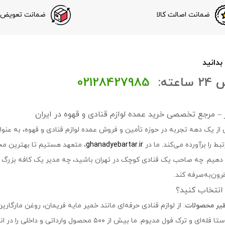
ضمانت اصالت کالا
ضمانت تعویض ک
 بدانید
عته:
02128427985
تر – مرجع تخصصی خرید عمده لوازم قنادی و قهوه در ایران
 از یک دهه تجربه در حوزه تأمین و فروش عمده لوازم قنادی و قهوه، به عنوان 
ط را برآورده می‌کند. ما در
ghanadyebartar.ir
، متعهد هستیم تا بهترین مح
ه دهیم. چه صاحب یک قنادی کوچک در تهران باشید، چه مدیر یک کافه بزرگ در
ون‌به‌صرفه کند.
ا انتخاب کنید؟
ظیر محصولات
: از لوازم قنادی حرفه‌ای مانند خمیر مایه فریمان، روغن مارگارین
اصل، روبوستا فله‌ای و ترک فول مدیوم. ما بیش از 