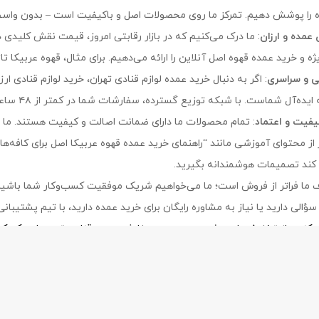
 را پوشش دهیم. تمرکز ما روی محصولات اصل و باکیفیت است – بدون واسطه
عمده و ارزان
: ما درک می‌کنیم که در بازار رقابتی امروز، قیمت نقش کلیدی دا
 خرید عمده قهوه اصل آنلاین را ارائه می‌دهیم. برای مثال، قهوه عربیکا تازه با قیمت‌های عمده‌
ی و سراسری
: اگر به دنبال خرید عمده لوازم قنادی تهران، خرید لوازم قنادی 
‌آل شماست. با شبکه توزیع گسترده، سفارشات شما در کمتر از ۴۸ ساعت به دستتان می‌رسد – از شمال تا جنوب ایران.
یفیت و اعتماد
: تمام محصولات ما دارای ضمانت اصالت و کیفیت هستند. ما ن
 از محتوای آموزشی مانند “راهنمای خرید عمده قهوه عربیکا اصل برای کافه‌ها
ند تصمیمات هوشمندانه بگیرید.
ف ما فراتر از فروش است؛ ما می‌خواهیم شریک موفقیت کسب‌وکار شما باشیم. 
سؤالی دارید یا نیاز به مشاوره رایگان برای خرید عمده دارید، با تیم پشتیبان
و کنید، از تخفیف‌های ویژه بهره ببرید و سفارش دهید. قناد برتر – جایی 