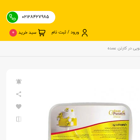
۰۲۱28427985
ورود / ثبت نام
0
سبد خرید