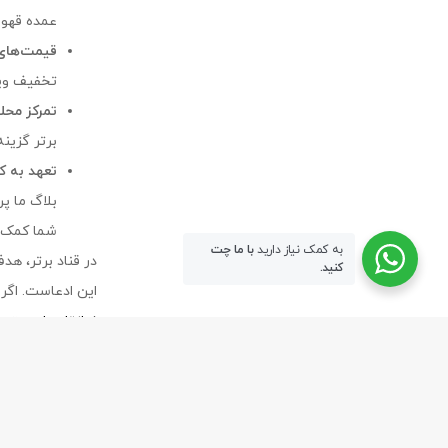
عمده قهوه
قیمت‌های 
تخفیف ویژه و
تمرکز محل
برتر گزینه ایده
تعهد به ک
بلاگ ما پر
شما کمک ک
به کمک نیاز دارید
با ما چت
در قناد برتر، هد
کنید.
این ادعاست. اگر 
نیازتان را جستج
طراحی
سایت