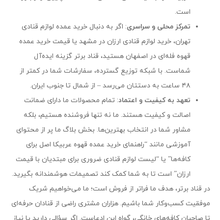
است.
تمرکز محلی و سراسری
: اگر به دنبال خرید عمده لوازم قنادی
تهران، خرید لوازم قنادی ارزان در مشهد یا قیمت خرید عمده
قهوه فله‌ای در اصفهان هستید، قناد برتر گزینه ایده‌آل
شماست. با شبکه توزیع گسترده، سفارشات شما در کمتر از
۴۸ ساعت به دستتان می‌رسد – از شمال تا جنوب ایران.
تعهد به کیفیت و اعتماد
: تمام محصولات ما دارای ضمانت
اصالت و کیفیت هستند. ما نه تنها فروشنده هستیم، بلکه
مشاور شما در انتخاب بهترین‌ها. بخش بلاگ ما پر از محتوای
آموزشی مانند “راهنمای خرید عمده قهوه عربیکا اصل برای
کافه‌ها” یا “لیست لوازم قنادی ضروری برای مبتدیان با قیمت
ارزان” است تا به شما کمک کند تصمیمات هوشمندانه بگیرید.
در قناد برتر، هدف ما فراتر از فروش است؛ ما می‌خواهیم شریک
موفقیت کسب‌وکار شما باشیم. هزاران مشتری راضی از قنادان حرفه‌ای
تا صاحبان کافه‌های خانگی، گواه این ادعاست. اگر سؤالی دارید یا نیاز