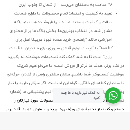
۴۸ ساعت به دستتان می‌رسد – از شمال تا جنوب ایران.
تعهد به کیفیت و اعتماد
: تمام محصولات ما دارای ضمانت
اصالت و کیفیت هستند. ما نه تنها فروشنده هستیم، بلکه
مشاور شما در انتخاب بهترین‌ها. بخش بلاگ ما پر از محتوای
آموزشی مانند “راهنمای خرید عمده قهوه عربیکا اصل برای
کافه‌ها” یا “لیست لوازم قنادی ضروری برای مبتدیان با قیمت
ارزان” است تا به شما کمک کند تصمیمات هوشمندانه بگیرید.
در قناد برتر، هدف ما فراتر از فروش است؛ ما می‌خواهیم شریک
موفقیت کسب‌وکار شما باشیم. هزاران مشتری راضی از قنادان حرفه‌ای
تا صاحبان کافه‌های خانگی، گواه این ادعاست. اگر سؤالی دارید یا نیاز
به مشاوره رایگان برای خرید عمده دارید، با تیم پشتیبانی ما (شماره
به کمک نیاز دارید
با ما چت
کنید.
تماس:
حالا نوبت شماست!
همین امروز محصولات مورد نیازتان را
جستجو کنید، از تخفیف‌های ویژه بهره ببرید و سفارش دهید. قناد برتر
– جایی که کیفیت و قیمت دست در دست هم می‌دهند.