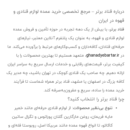
درباره قناد برتر – مرجع تخصصی خرید عمده لوازم قنادی و
قهوه در ایران
قناد برتر
، با بیش از یک دهه تجربه در حوزه تأمین و فروش عمده
لوازم قنادی و قهوه، به عنوان یک پلتفرم آنلاین معتبر، نیازهای
حرفه‌ای قنادان، کافه‌داران و کسب‌وکارهای مرتبط را برآورده می‌کند. ما
در
ghanadyebartar.ir
، متعهد هستیم تا بهترین محصولات را با
کیفیت برتر، قیمت‌های رقابتی و خدمات ارسال سریع به سراسر ایران
ارائه دهیم. چه صاحب یک قنادی کوچک در تهران باشید، چه مدیر یک
کافه بزرگ در اصفهان یا مشهد، قناد برتر همراه شماست تا فرآیند
خرید عمده را ساده، سریع و مقرون‌به‌صرفه کند.
چرا قناد برتر را انتخاب کنید؟
تنوع بی‌نظیر محصولات
: از لوازم قنادی حرفه‌ای مانند خمیر
مایه فریمان، روغن مارگارین گلنان پوراتوس و تگرال ساتین
کاکائو، تا انواع قهوه عمده مانند عربیکا اصل، روبوستا فله‌ای و