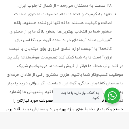
۴۸ ساعت به دستتان می‌رسد – از شمال تا جنوب ایران.
تعهد به کیفیت و اعتماد
: تمام محصولات ما دارای ضمانت
اصالت و کیفیت هستند. ما نه تنها فروشنده هستیم، بلکه
مشاور شما در انتخاب بهترین‌ها. بخش بلاگ ما پر از محتوای
آموزشی مانند “راهنمای خرید عمده قهوه عربیکا اصل برای
کافه‌ها” یا “لیست لوازم قنادی ضروری برای مبتدیان با قیمت
ارزان” است تا به شما کمک کند تصمیمات هوشمندانه بگیرید.
در قناد برتر، هدف ما فراتر از فروش است؛ ما می‌خواهیم شریک
موفقیت کسب‌وکار شما باشیم. هزاران مشتری راضی از قنادان حرفه‌ای
تا صاحبان کافه‌های خانگی، گواه این ادعاست. اگر سؤالی دارید یا نیاز
به مشاوره رایگان برای خرید عمده دارید، با تیم پشتیبانی ما (شماره
به کمک نیاز دارید
با ما چت
کنید.
تماس:
حالا نوبت شماست!
همین امروز محصولات مورد نیازتان را
جستجو کنید، از تخفیف‌های ویژه بهره ببرید و سفارش دهید. قناد برتر
– جایی که کیفیت و قیمت دست در دست هم می‌دهند.