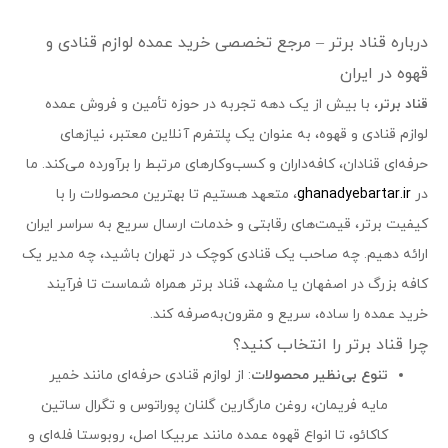
درباره قناد برتر – مرجع تخصصی خرید عمده لوازم قنادی و
قهوه در ایران
قناد برتر
، با بیش از یک دهه تجربه در حوزه تأمین و فروش عمده
لوازم قنادی و قهوه، به عنوان یک پلتفرم آنلاین معتبر، نیازهای
حرفه‌ای قنادان، کافه‌داران و کسب‌وکارهای مرتبط را برآورده می‌کند. ما
در
ghanadyebartar.ir
، متعهد هستیم تا بهترین محصولات را با
کیفیت برتر، قیمت‌های رقابتی و خدمات ارسال سریع به سراسر ایران
ارائه دهیم. چه صاحب یک قنادی کوچک در تهران باشید، چه مدیر یک
کافه بزرگ در اصفهان یا مشهد، قناد برتر همراه شماست تا فرآیند
خرید عمده را ساده، سریع و مقرون‌به‌صرفه کند.
چرا قناد برتر را انتخاب کنید؟
تنوع بی‌نظیر محصولات
: از لوازم قنادی حرفه‌ای مانند خمیر
مایه فریمان، روغن مارگارین گلنان پوراتوس و تگرال ساتین
کاکائو، تا انواع قهوه عمده مانند عربیکا اصل، روبوستا فله‌ای و