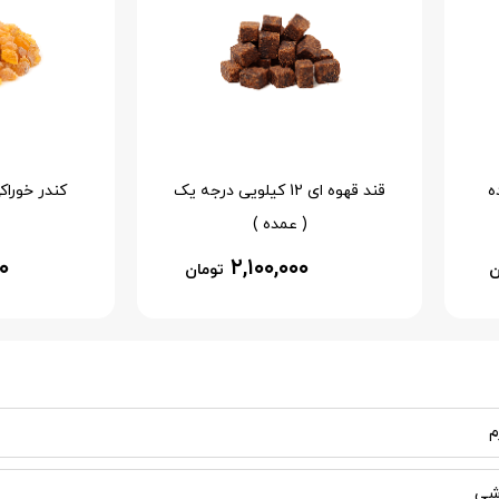
قند قهوه ای 12 کیلویی درجه یک
کندر خوراکی 20 کیلویی 
( عمده )
۰
۲,۱۰۰,۰۰۰
ن
تومان
شی