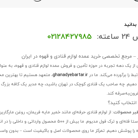
 بدانید
عته:
02128427985
تر – مرجع تخصصی خرید عمده لوازم قنادی و قهوه در ایران
 از یک دهه تجربه در حوزه تأمین و فروش عمده لوازم قنادی و قهوه، به عنوان 
ط را برآورده می‌کند. ما در
ghanadyebartar.ir
، متعهد هستیم تا بهترین مح
ه دهیم. چه صاحب یک قنادی کوچک در تهران باشید، چه مدیر یک کافه بزرگ در
ون‌به‌صرفه کند.
ا انتخاب کنید؟
ظیر محصولات
: از لوازم قنادی حرفه‌ای مانند خمیر مایه فریمان، روغن مارگارین
اصل، روبوستا فله‌ای و ترک فول مدیوم. ما بیش از 
 را پوشش دهیم. تمرکز ما روی محصولات اصل و باکیفیت است – بدون واسطه