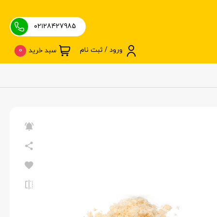
۰۲۱28427985
ورود / ثبت نام
0
سبد خرید