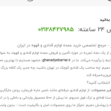
 بدانید
عته:
02128427985
تر – مرجع تخصصی خرید عمده لوازم قنادی و قهوه در ایران
 از یک دهه تجربه در حوزه تأمین و فروش عمده لوازم قنادی و قهوه، به عنوان 
ط را برآورده می‌کند. ما در
ghanadyebartar.ir
، متعهد هستیم تا بهترین مح
ه دهیم. چه صاحب یک قنادی کوچک در تهران باشید، چه مدیر یک کافه بزرگ در
ون‌به‌صرفه کند.
ا انتخاب کنید؟
ظیر محصولات
: از لوازم قنادی حرفه‌ای مانند خمیر مایه فریمان، روغن مارگارین
اصل، روبوستا فله‌ای و ترک فول مدیوم. ما بیش از 
 را پوشش دهیم. تمرکز ما روی محصولات اصل و باکیفیت است – بدون واسطه