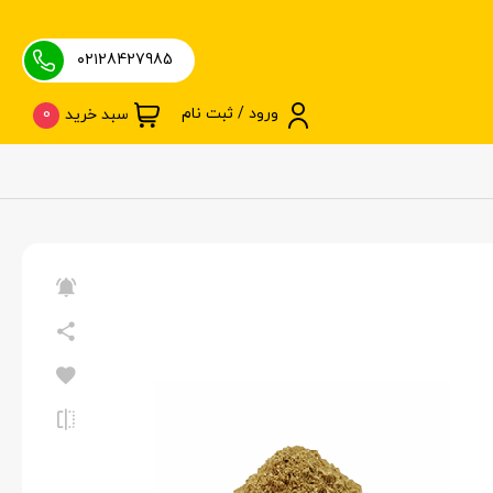
۰۲۱28427985
ورود / ثبت نام
0
سبد خرید