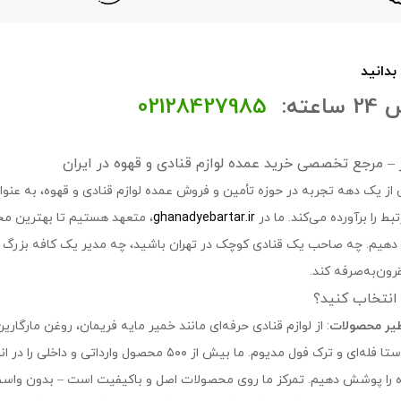
 بدانید
عته:
02128427985
تر – مرجع تخصصی خرید عمده لوازم قنادی و قهوه در ایران
 از یک دهه تجربه در حوزه تأمین و فروش عمده لوازم قنادی و قهوه، به عنوان 
ط را برآورده می‌کند. ما در
ghanadyebartar.ir
، متعهد هستیم تا بهترین مح
ه دهیم. چه صاحب یک قنادی کوچک در تهران باشید، چه مدیر یک کافه بزرگ در
ون‌به‌صرفه کند.
ا انتخاب کنید؟
ظیر محصولات
: از لوازم قنادی حرفه‌ای مانند خمیر مایه فریمان، روغن مارگارین
اصل، روبوستا فله‌ای و ترک فول مدیوم. ما بیش از 
 را پوشش دهیم. تمرکز ما روی محصولات اصل و باکیفیت است – بدون واسطه