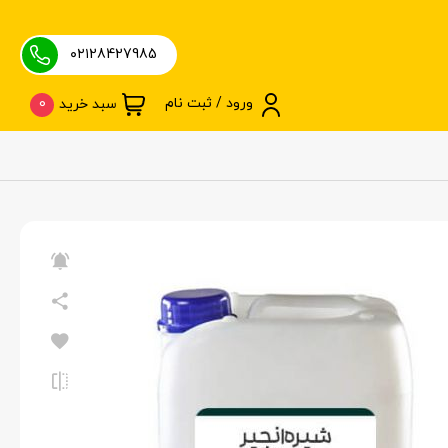
۰۲۱28427985
ورود / ثبت نام
0
سبد خرید