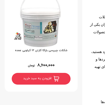
لات
ان یکی از
حصولات
شکلات چیپسی باراکا کارتن 12 کیلویی عمده
د هستید،
دها و
۸,۶۰۰,۰۰۰
تومان
ی تهیه
افزودن به سبد خرید
ها