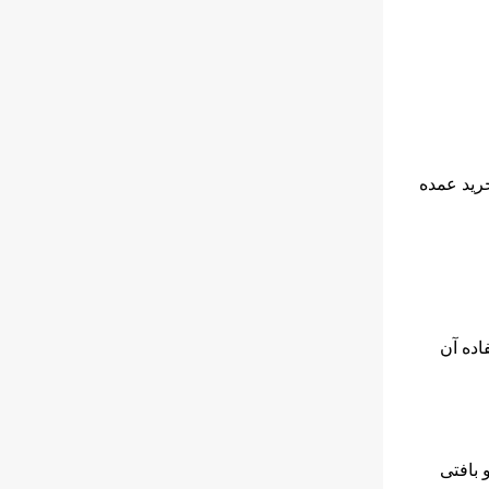
رید عمده
اده آن
 بافتی