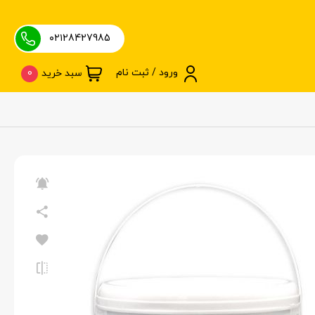
۰۲۱28427985
ورود / ثبت نام
0
سبد خرید