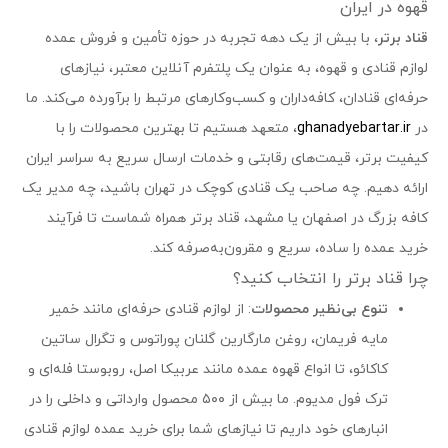
قهوه در ایران
قناد برتر
، با بیش از یک دهه تجربه در حوزه تأمین و فروش عمده
لوازم قنادی و قهوه، به عنوان یک پلتفرم آنلاین معتبر، نیازهای
حرفه‌ای قنادان، کافه‌داران و کسب‌وکارهای مرتبط را برآورده می‌کند. ما
در
ghanadyebartar.ir
، متعهد هستیم تا بهترین محصولات را با
کیفیت برتر، قیمت‌های رقابتی و خدمات ارسال سریع به سراسر ایران
ارائه دهیم. چه صاحب یک قنادی کوچک در تهران باشید، چه مدیر یک
کافه بزرگ در اصفهان یا مشهد، قناد برتر همراه شماست تا فرآیند
خرید عمده را ساده، سریع و مقرون‌به‌صرفه کند.
چرا قناد برتر را انتخاب کنید؟
تنوع بی‌نظیر محصولات
: از لوازم قنادی حرفه‌ای مانند خمیر
مایه فریمان، روغن مارگارین گلنان پوراتوس و تگرال ساتین
کاکائو، تا انواع قهوه عمده مانند عربیکا اصل، روبوستا فله‌ای و
ترک فول مدیوم. ما بیش از ۵۰۰ محصول وارداتی و داخلی را در
انبارهای خود داریم تا نیازهای شما برای خرید عمده لوازم قنادی