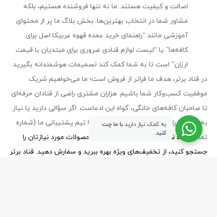
اصالت و کیفیت هستند. ما نه تنها فروشنده هستیم، بلکه
مشاور شما در انتخاب بهترین‌ها. بخش بلاگ ما پر از محتوای
آموزشی مانند “راهنمای خرید عمده قهوه عربیکا اصل برای
کافه‌ها” یا “لیست لوازم قنادی ضروری برای مبتدیان با قیمت
ارزان” است تا به شما کمک کند تصمیمات هوشمندانه بگیرید.
در قناد برتر، هدف ما فراتر از فروش است؛ ما می‌خواهیم شریک
موفقیت کسب‌وکار شما باشیم. هزاران مشتری راضی از قنادان حرفه‌ای
تا صاحبان کافه‌های خانگی، گواه این ادعاست. اگر سؤالی دارید یا نیاز
به مشاوره رایگان برای خرید عمده دارید، با تیم پشتیبانی ما (شماره
به کمک نیاز دارید
با ما چت
کنید.
تماس:
حالا نوبت شماست!
همین امروز محصولات مورد نیازتان را
جستجو کنید، از تخفیف‌های ویژه بهره ببرید و سفارش دهید. قناد برتر
– جایی که کیفیت و قیمت دست در دست هم می‌دهند.
ghanad-bartar.com
- Copyright © 2026 - All rights reserved.