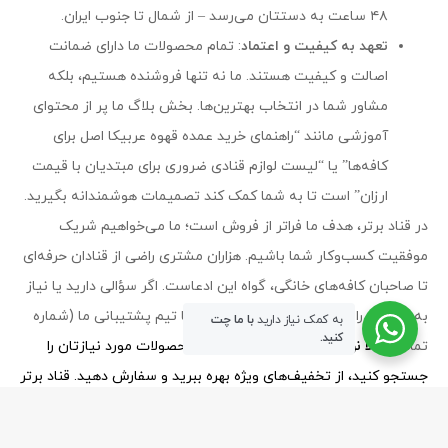
۴۸ ساعت به دستتان می‌رسد – از شمال تا جنوب ایران.
تعهد به کیفیت و اعتماد
: تمام محصولات ما دارای ضمانت
اصالت و کیفیت هستند. ما نه تنها فروشنده هستیم، بلکه
مشاور شما در انتخاب بهترین‌ها. بخش بلاگ ما پر از محتوای
آموزشی مانند “راهنمای خرید عمده قهوه عربیکا اصل برای
کافه‌ها” یا “لیست لوازم قنادی ضروری برای مبتدیان با قیمت
ارزان” است تا به شما کمک کند تصمیمات هوشمندانه بگیرید.
در قناد برتر، هدف ما فراتر از فروش است؛ ما می‌خواهیم شریک
موفقیت کسب‌وکار شما باشیم. هزاران مشتری راضی از قنادان حرفه‌ای
تا صاحبان کافه‌های خانگی، گواه این ادعاست. اگر سؤالی دارید یا نیاز
به مشاوره رایگان برای خرید عمده دارید، با تیم پشتیبانی ما (شماره
به کمک نیاز دارید
با ما چت
کنید.
تماس:
حالا نوبت شماست!
همین امروز محصولات مورد نیازتان را
جستجو کنید، از تخفیف‌های ویژه بهره ببرید و سفارش دهید. قناد برتر
– جایی که کیفیت و قیمت دست در دست هم می‌دهند.