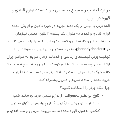
درباره قناد برتر – مرجع تخصصی خرید عمده لوازم قنادی و
قهوه در ایران
قناد برتر
، با بیش از یک دهه تجربه در حوزه تأمین و فروش عمده
لوازم قنادی و قهوه، به عنوان یک پلتفرم آنلاین معتبر، نیازهای
حرفه‌ای قنادان، کافه‌داران و کسب‌وکارهای مرتبط را برآورده می‌کند. ما
در
ghanadyebartar.ir
، متعهد هستیم تا بهترین محصولات را با
کیفیت برتر، قیمت‌های رقابتی و خدمات ارسال سریع به سراسر ایران
ارائه دهیم. چه صاحب یک قنادی کوچک در تهران باشید، چه مدیر یک
کافه بزرگ در اصفهان یا مشهد، قناد برتر همراه شماست تا فرآیند
خرید عمده را ساده، سریع و مقرون‌به‌صرفه کند.
چرا قناد برتر را انتخاب کنید؟
تنوع بی‌نظیر محصولات
: از لوازم قنادی حرفه‌ای مانند خمیر
مایه فریمان، روغن مارگارین گلنان پوراتوس و تگرال ساتین
کاکائو، تا انواع قهوه عمده مانند عربیکا اصل، روبوستا فله‌ای و