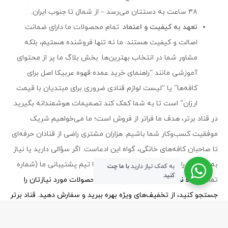
۴۸ ساعت به دستتان می‌رسد – از شمال تا جنوب ایران.
تعهد به کیفیت و اعتماد
: تمام محصولات ما دارای ضمانت
اصالت و کیفیت هستند. ما نه تنها فروشنده هستیم، بلکه
مشاور شما در انتخاب بهترین‌ها. بخش بلاگ ما پر از محتوای
آموزشی مانند “راهنمای خرید عمده قهوه عربیکا اصل برای
کافه‌ها” یا “لیست لوازم قنادی ضروری برای مبتدیان با قیمت
ارزان” است تا به شما کمک کند تصمیمات هوشمندانه بگیرید.
در قناد برتر، هدف ما فراتر از فروش است؛ ما می‌خواهیم شریک
موفقیت کسب‌وکار شما باشیم. هزاران مشتری راضی از قنادان حرفه‌ای
تا صاحبان کافه‌های خانگی، گواه این ادعاست. اگر سؤالی دارید یا نیاز
به مشاوره رایگان برای خرید عمده دارید، با تیم پشتیبانی ما (شماره
به کمک نیاز دارید
با ما چت
کنید.
تماس:
حالا نوبت شماست!
همین امروز محصولات مورد نیازتان را
جستجو کنید، از تخفیف‌های ویژه بهره ببرید و سفارش دهید. قناد برتر
– جایی که کیفیت و قیمت دست در دست هم می‌دهند.