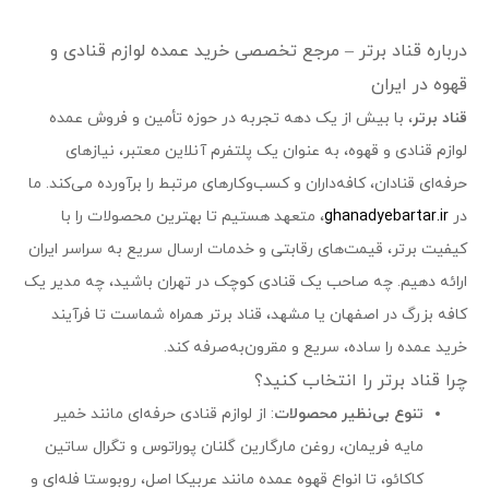
درباره قناد برتر – مرجع تخصصی خرید عمده لوازم قنادی و
قهوه در ایران
قناد برتر
، با بیش از یک دهه تجربه در حوزه تأمین و فروش عمده
لوازم قنادی و قهوه، به عنوان یک پلتفرم آنلاین معتبر، نیازهای
حرفه‌ای قنادان، کافه‌داران و کسب‌وکارهای مرتبط را برآورده می‌کند. ما
در
ghanadyebartar.ir
، متعهد هستیم تا بهترین محصولات را با
کیفیت برتر، قیمت‌های رقابتی و خدمات ارسال سریع به سراسر ایران
ارائه دهیم. چه صاحب یک قنادی کوچک در تهران باشید، چه مدیر یک
کافه بزرگ در اصفهان یا مشهد، قناد برتر همراه شماست تا فرآیند
خرید عمده را ساده، سریع و مقرون‌به‌صرفه کند.
چرا قناد برتر را انتخاب کنید؟
تنوع بی‌نظیر محصولات
: از لوازم قنادی حرفه‌ای مانند خمیر
مایه فریمان، روغن مارگارین گلنان پوراتوس و تگرال ساتین
کاکائو، تا انواع قهوه عمده مانند عربیکا اصل، روبوستا فله‌ای و