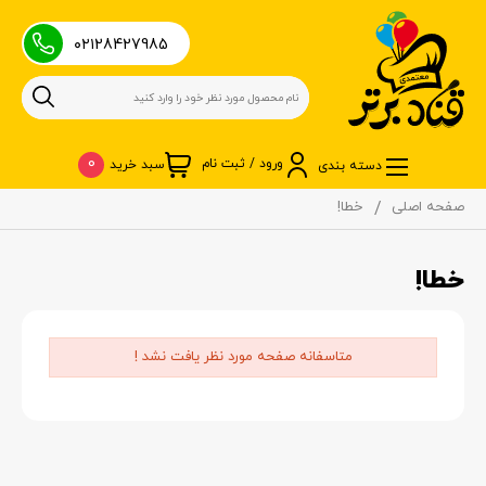
۰۲۱28427985
0
ورود / ثبت نام
سبد خرید
دسته بندی
صفحه اصلی
خطا!
خطا!
متاسفانه صفحه مورد نظر یافت نشد !