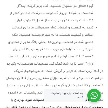
قهوه فله‌ای در اصفهان هستید، قناد برتر گزینه ایده‌آل
شماست. با شبکه توزیع گسترده، سفارشات شما در کمتر از
۴۸ ساعت به دستتان می‌رسد – از شمال تا جنوب ایران.
تعهد به کیفیت و اعتماد
: تمام محصولات ما دارای ضمانت
اصالت و کیفیت هستند. ما نه تنها فروشنده هستیم، بلکه
مشاور شما در انتخاب بهترین‌ها. بخش بلاگ ما پر از محتوای
آموزشی مانند “راهنمای خرید عمده قهوه عربیکا اصل برای
کافه‌ها” یا “لیست لوازم قنادی ضروری برای مبتدیان با قیمت
ارزان” است تا به شما کمک کند تصمیمات هوشمندانه بگیرید.
در قناد برتر، هدف ما فراتر از فروش است؛ ما می‌خواهیم شریک
موفقیت کسب‌وکار شما باشیم. هزاران مشتری راضی از قنادان حرفه‌ای
تا صاحبان کافه‌های خانگی، گواه این ادعاست. اگر سؤالی دارید یا نیاز
به مشاوره رایگان برای خرید عمده دارید، با تیم پشتیبانی ما (شماره
به کمک نیاز دارید
با ما چت
کنید.
تماس:
حالا نوبت شماست!
همین امروز محصولات مورد نیازتان را
جستجو کنید، از تخفیف‌های ویژه بهره ببرید و سفارش دهید. قناد برتر