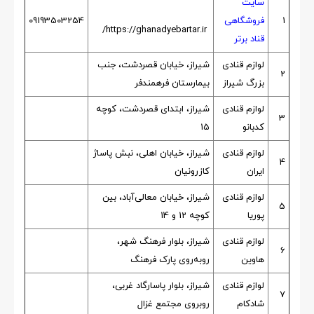
سایت
1
فروشگاهی
09193503254
https://ghanadyebartar.ir/
قناد برتر
لوازم قنادی
شیراز، خیابان قصردشت، جنب
2
بزرگ شیراز
بیمارستان فرهمندفر
لوازم قنادی
شیراز، ابتدای قصردشت، کوچه
3
کدبانو
15
لوازم قنادی
شیراز، خیابان اهلی، نبش پاساژ
4
ایران
کازرونیان
لوازم قنادی
شیراز، خیابان معالی‌آباد، بین
5
پوریا
کوچه 12 و 14
لوازم قنادی
شیراز، بلوار فرهنگ شهر،
6
هاوین
روبه‌روی پارک فرهنگ
لوازم قنادی
شیراز، بلوار پاسارگاد غربی،
7
شادکام
روبروی مجتمع غزال